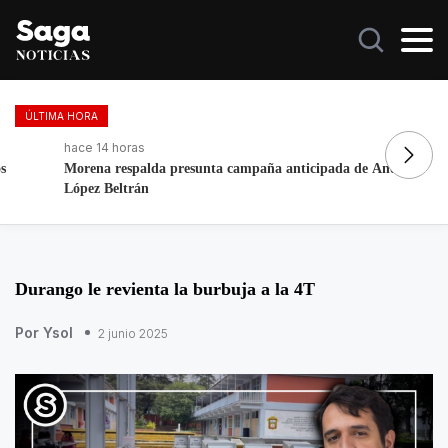
ÚLTIMA HORA
hace 14 horas
ha
Morena respalda presunta campaña anticipada de Andy
A
López Beltrán
E
Durango le revienta la burbuja a la 4T
Por Ysol
2 junio 2025