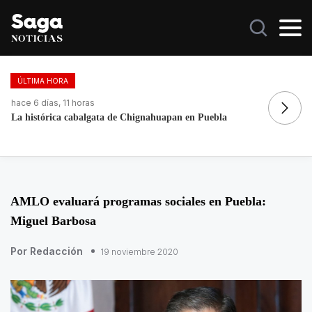
ÚLTIMA HORA
hace 2 días, 12 horas
ha
Galilea Montijo celebra estar entre Los 50 más bellos
Do
AMLO evaluará programas sociales en Puebla:
Miguel Barbosa
Por Redacción
19 noviembre 2020