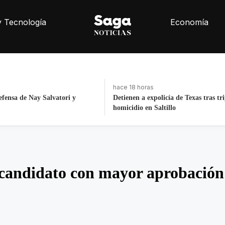
y Tecnología
Economía
hace 3 días, 21 horas
cía de Texas tras triple
Fortalece la economía circular; recu
illo
toneladas de residuos
 candidato con mayor aprobación