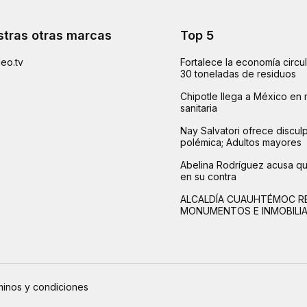
tras otras marcas
Top 5
eo.tv
Fortalece la economía circu
30 toneladas de residuos
Chipotle llega a México en 
sanitaria
Nay Salvatori ofrece disculp
polémica; Adultos mayores
Abelina Rodríguez acusa q
en su contra
ALCALDÍA CUAUHTÉMOC R
MONUMENTOS E INMOBILI
inos y condiciones