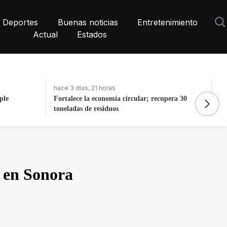
Deportes
Buenas noticias
Entretenimiento
Actual
Estados
hace 3 días, 21 horas
ha
pera 30
La histórica cabalgata de Chignahuapan en
In
Puebla
de
 en Sonora