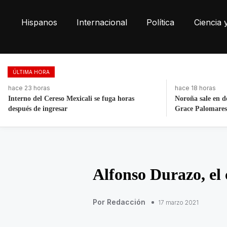
Hispanos
Internacional
Política
Ciencia 
ÚLTIMA HORA
hace 18 horas
hace 18 horas
Noroña sale en defensa de Nay Salvatori y
Detienen a expoli
Grace Palomares
homicidio en Salt
Alfonso Durazo, el
Por Redacción
17 marzo 2021