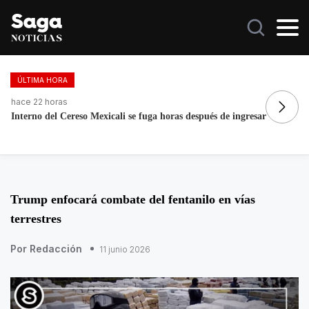
ÚLTIMA HORA
hace 22 horas
ha
Interno del Cereso Mexicali se fuga horas después de ingresar
No
Trump enfocará combate del fentanilo en vías
terrestres
Por Redacción
11 junio 2026