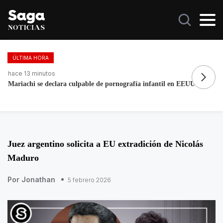
ÚLTIMA HORA
hace 44 minutos
ha
Mexicano se declara culpable de lavar más de 1.9 MDD en
Fo
EEUU
re
Juez argentino solicita a EU extradición de Nicolás
Maduro
Por Jonathan
5 febrero 2026