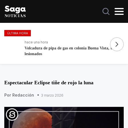
ÚLTIMA HORA
hace una hora
ha
Volcadura de pipa de gas en colonia Buena Vista, sin
Fo
lesionados
re
Espectacular Eclipse tiñe de rojo la luna
Por Redacción
3 marzo 2026