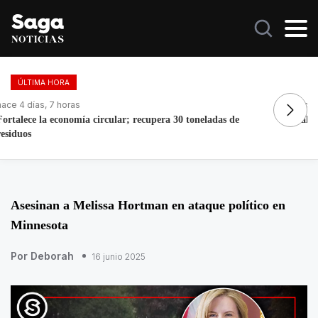
ÚLTIMA HORA
hace 7 horas
ha
Galilea Montijo celebra estar entre Los 50 más bellos
Do
Asesinan a Melissa Hortman en ataque político en
Minnesota
Por Deborah
16 junio 2025