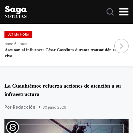
ÚLTIMA HORA
hace 6 horas
ha
ALCALDÍA CUAUHTÉMOC RESTAURA MONUMENTOS
La
E INMOBILIARIO URBANO
La Cuauhtémoc refuerza acciones de atención a su
infraestructura
Por Redacción
30 junio 2026