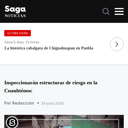
ÚLTIMA HORA
hace 1 día, 12 horas
ha
Mexicano se declara culpable de lavar más de 1.9 MDD en
Fo
EEUU
re
Inspeccionarán estructuras de riesgo en la
Cuauhtémoc
Por Redacción
24 junio 2026