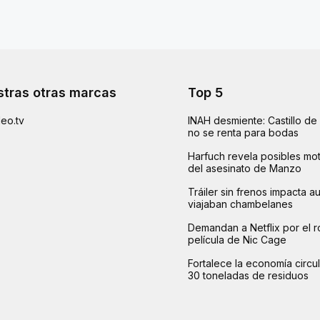
tras otras marcas
Top 5
eo.tv
INAH desmiente: Castillo d
no se renta para bodas
Harfuch revela posibles mot
del asesinato de Manzo
Tráiler sin frenos impacta 
viajaban chambelanes
Demandan a Netflix por el r
película de Nic Cage
Fortalece la economía circu
30 toneladas de residuos