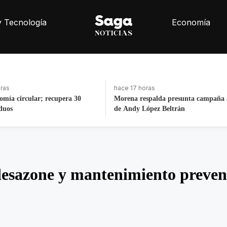
y Tecnología
Economía
hace 12 horas
 presunta campaña anticipada
ALCALDÍA CUAUHTÉMOC REST
eltrán
MONUMENTOS E INMOBILIARI
URBANO
desazone y mantenimiento prevent