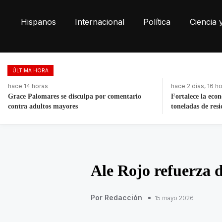
Hispanos
Internacional
Política
Ciencia 
ÚLTIMA HORA
hace 2 días, 16 horas
hace 17 horas
Fortalece la economía circular; recupera 30
Morena respalda
toneladas de residuos
de Andy López B
Ale Rojo refuerza 
Por Redacción
15 mayo 2026