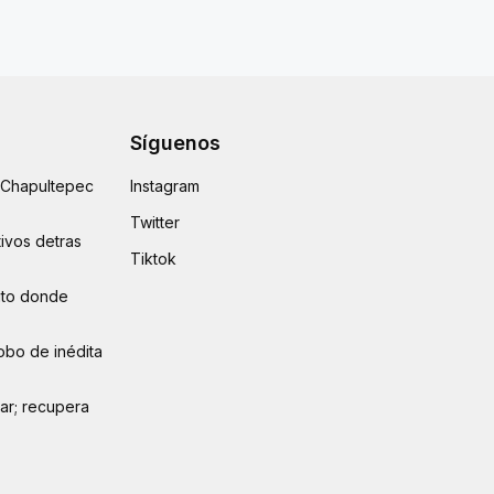
Síguenos
e Chapultepec
Instagram
Twitter
ivos detras
Tiktok
auto donde
obo de inédita
lar; recupera