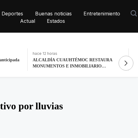
Deportes
Buenas noticias
Entretenimiento
Actual
Estados
hace 2 días, 16 horas
ha
AURA
La histórica cabalgata de Chignahuapan en
Gr
O
Puebla
co
ivo por lluvias