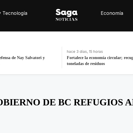
y Tecnología
Economía
oras
hace 18 horas
nomía circular; recupera 30
Interno del Cereso Mexicali se fuga 
iduos
después de ingresar
BIERNO DE BC REFUGIOS A