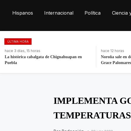
Hispanos
Internacional
Política
Ciencia 
ÚLTIMA HORA
hace 12 horas
hace 3 días, 15 h
Noroña sale en defensa de Nay Salvatori y
Fortalece la eco
Grace Palomares
toneladas de res
IMPLEMENTA GO
TEMPERATURAS