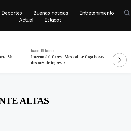
Deportes
Buenas noticias
Entretenimiento
Actual
Estados
hace 13 horas
ha
horas
Detienen a expolicía de Texas tras triple
La
homicidio en Saltillo
P
NTE ALTAS