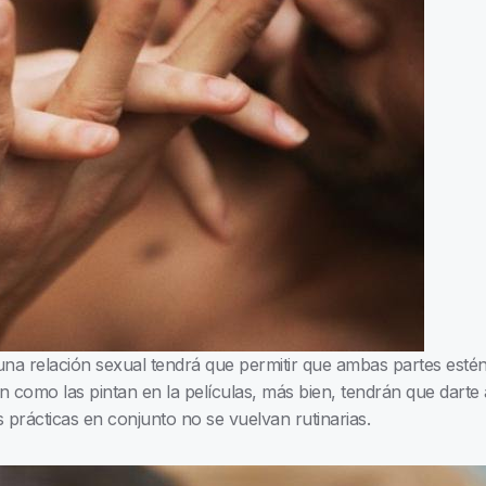
na relación sexual tendrá que permitir que ambas partes estén c
n como las pintan en la películas, más bien, tendrán que darte
prácticas en conjunto no se vuelvan rutinarias.