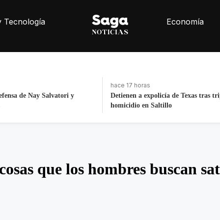
y Tecnología
Economía
hace 3 días, 19 horas
cía de Texas tras triple
Fortalece la economía circular; recu
illo
toneladas de residuos
cosas que los hombres buscan sat