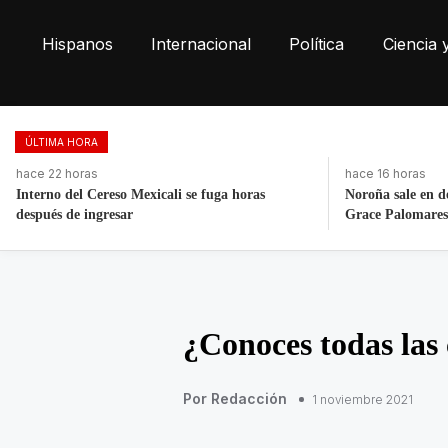
Hispanos
Internacional
Política
Ciencia 
ÚLTIMA HORA
hace 16 horas
hace 17 horas
Noroña sale en defensa de Nay Salvatori y
Detienen a expoli
Grace Palomares
homicidio en Salt
¿Conoces todas las 
Por Redacción
1 noviembre 2021