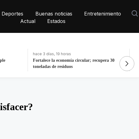
Deportes
Buenas noticias
Entretenimiento
Actual
Estados
hace 3 días, 19 horas
ha
pera 30
La histórica cabalgata de Chignahuapan en
In
Puebla
de
isfacer?