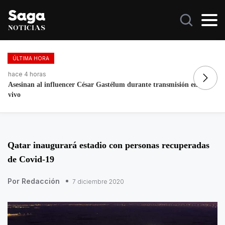
ÚLTIMA HORA
hace 4 horas
ha
Maru Campos advierte riesgos para la libertad de expresión
Fo
re
Qatar inaugurará estadio con personas recuperadas
de Covid-19
Por Redacción
7 diciembre 2020