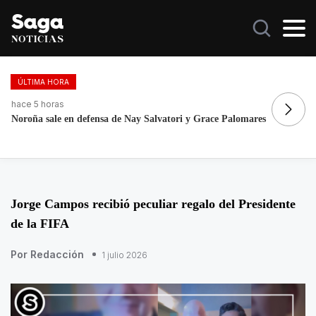
ÚLTIMA HORA
hace 3 días, 8 horas
ha
Fortalece la economía circular; recupera 30 toneladas de
Ma
residuos
Jorge Campos recibió peculiar regalo del Presidente
de la FIFA
Por Redacción
1 julio 2026