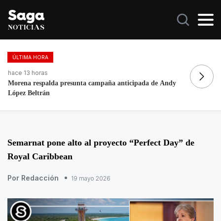
ÚLTIMA HORA
hace 13 horas
ha
Morena respalda presunta campaña anticipada de Andy
A
López Beltrán
E
Semarnat pone alto al proyecto “Perfect Day” de
Royal Caribbean
Por Redacción
19 mayo 2026