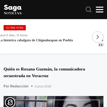
ÚLTIMA HORA
hace 1 día, 11 horas
ha
Mexicano se declara culpable de lavar más de 1.9 MDD en
Fo
EEUU
re
Quién es Roxana Guzmán, la comunicadora
secuestrada en Veracruz
Por Redacción
3 junio 2026