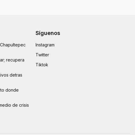
Síguenos
e Chapultepec
Instagram
Twitter
lar; recupera
Tiktok
ivos detras
auto donde
medio de crisis