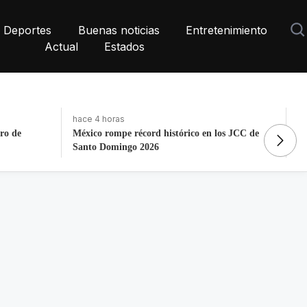
Deportes
Buenas noticias
Entretenimiento
Actual
Estados
hace 3 días, 7 horas
ha
s JCC de
La histórica cabalgata de Chignahuapan en
Fo
Puebla
to