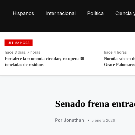
Hispanos
Internacional
Política
Ciencia 
ÚLTIMA HORA
hace 4 horas
hace 4 horas
Noroña sale en defensa de Nay Salvatori y
Madres buscador
Grace Palomares
residuos médicos
Senado frena entra
Por Jonathan
5 enero 2026