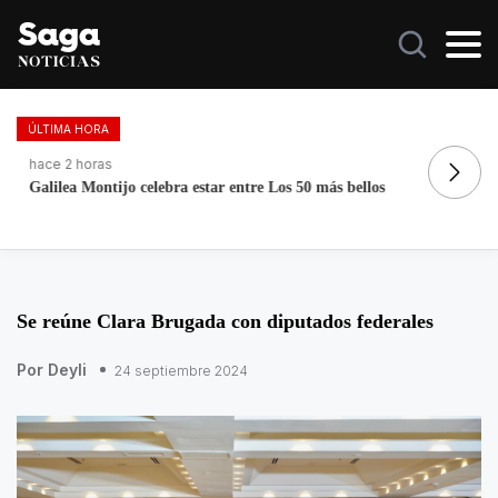
ÚLTIMA HORA
hace 2 horas
ha
Galilea Montijo celebra estar entre Los 50 más bellos
EU
na
Se reúne Clara Brugada con diputados federales
Por Deyli
24 septiembre 2024