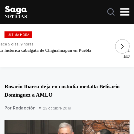
ÚLTIMA HORA
hace 1 día, 8 horas
ha
Mexicano se declara culpable de lavar más de 1.9 MDD en
Fo
EEUU
re
Rosario Ibarra deja en custodia medalla Belisario
Domínguez a AMLO
Por Redacción
23 octubre 2019