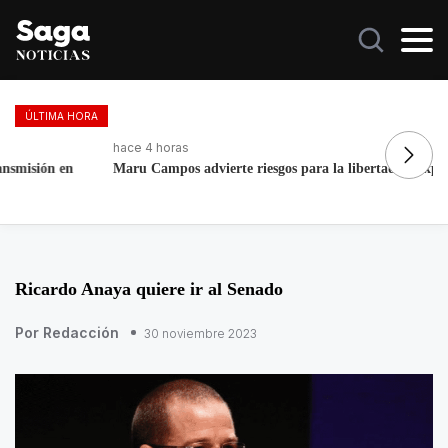
ÚLTIMA HORA
hace 4 horas
ha
Maru Campos advierte riesgos para la libertad de expresión
Fo
re
Ricardo Anaya quiere ir al Senado
Por Redacción
30 noviembre 2023