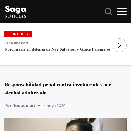
ÚLTIMA HORA
hace una hora
ha
México rompe récord histórico en los JCC de Santo Domingo
Ma
2026
Responsabilidad penal contra involucrados por
alcohol adulterado
Por Redacción
14 mayo 2020