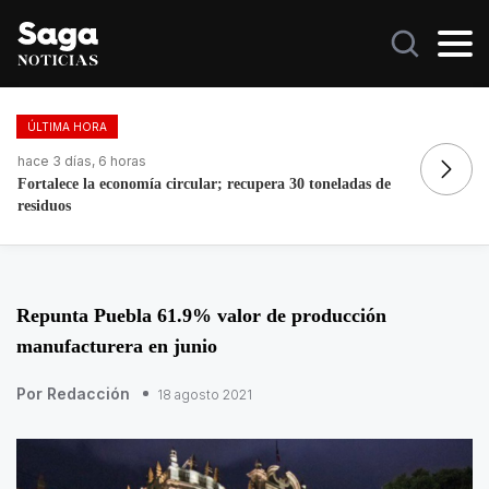
ÚLTIMA HORA
hace 3 días, 6 horas
ha
Fortalece la economía circular; recupera 30 toneladas de
Mé
residuos
20
Repunta Puebla 61.9% valor de producción
manufacturera en junio
Por Redacción
18 agosto 2021