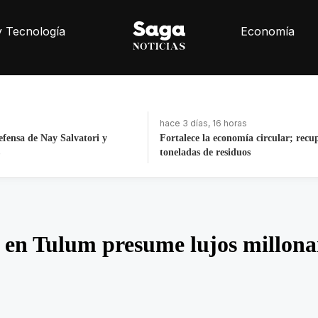
y Tecnología
Economía
oras
hace 19 horas
nomía circular; recupera 30
Interno del Cereso Mexicali se fuga 
iduos
después de ingresar
en Tulum presume lujos millona