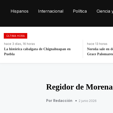
Hispanos
Internacional
Política
Ciencia 
ÚLTIMA HORA
hace 13 horas
hace 3 días, 16 h
Noroña sale en defensa de Nay Salvatori y
Fortalece la eco
Grace Palomares
toneladas de res
Regidor de Morena 
Por Redacción
2 junio 2026