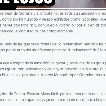
alardear de Morena y el oficialismo, es el de su supuesta y pr
o, como los ha hundido y dejado exhibidos como hipócritas; pue
 haber gobierno rico, con pueblo pobre” o “por el bien de tod
 realidad, el discurso de cae completamente.
más de las que sería “tolerable” o “entendible” han sido las o
an por el arco del triunfo este principio “fundamental” de Mor
uede escapar de la tentación de gozar y presumir de su gran p
as figuras más relevantes y de mayor posición en la jerarquía 
a hijos del ex-presidente Andrés Manuel López Obrador; hasta 
.
egidor de Tulum, Eleazar Maas Kinil quien se encuentra en el c
ideos en los que aparece viajando a bordo de un jet privado y ut