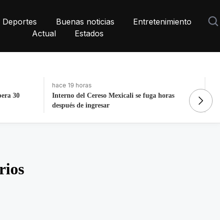
Deportes
Buenas noticias
Entretenimiento
Actual
Estados
hace 14 horas
h
horas
Detienen a expolicía de Texas tras triple
L
homicidio en Saltillo
P
rios