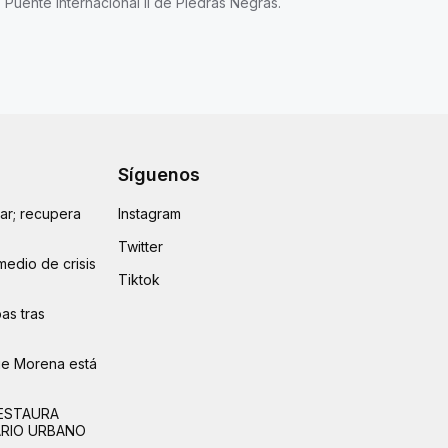
Puente Internacional II de Piedras Negras.
Síguenos
lar; recupera
Instagram
Twitter
medio de crisis
Tiktok
as tras
ue Morena está
ESTAURA
ARIO URBANO