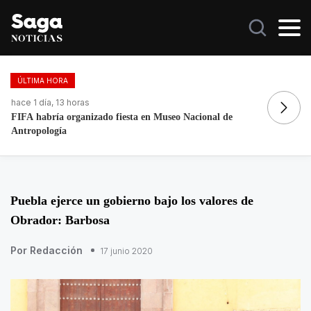
ÚLTIMA HORA
hace 1 día, 15 horas
ha
Galilea Montijo celebra estar entre Los 50 más bellos
Fa
Puebla ejerce un gobierno bajo los valores de
Obrador: Barbosa
Por Redacción
17 junio 2020