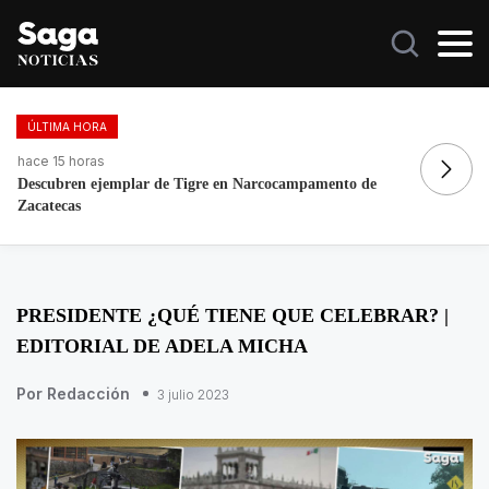
ÚLTIMA HORA
hace 18 horas
ha
Galilea Montijo celebra estar entre Los 50 más bellos
Re
PRESIDENTE ¿QUÉ TIENE QUE CELEBRAR? |
EDITORIAL DE ADELA MICHA
Por Redacción
3 julio 2023