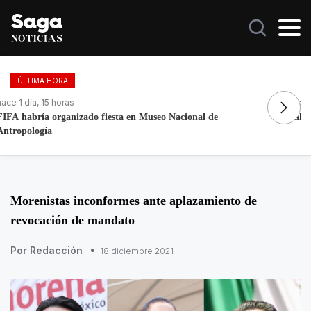
ÚLTIMA HORA
hace 1 día, 18 horas
ha
Galilea Montijo celebra estar entre Los 50 más bellos
Fa
Morenistas inconformes ante aplazamiento de
revocación de mandato
Por Redacción
18 diciembre 2021