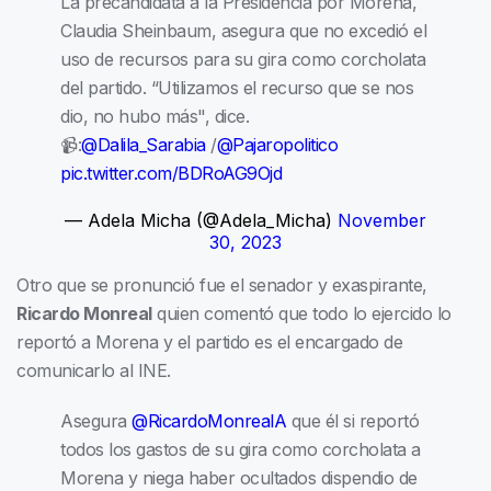
La precandidata a la Presidencia por Morena,
Claudia Sheinbaum, asegura que no excedió el
uso de recursos para su gira como corcholata
del partido. “Utilizamos el recurso que se nos
dio, no hubo más", dice.
📹:
@Dalila_Sarabia
/
@Pajaropolitico
pic.twitter.com/BDRoAG9Ojd
— Adela Micha (@Adela_Micha)
November
30, 2023
Otro que se pronunció fue el senador y exaspirante,
Ricardo Monreal
quien comentó que todo lo ejercido lo
reportó a Morena y el partido es el encargado de
comunicarlo al INE.
Asegura
@RicardoMonrealA
que él si reportó
todos los gastos de su gira como corcholata a
Morena y niega haber ocultados dispendio de