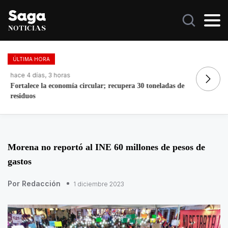
ÚLTIMA HORA
hace 4 días, 3 horas
ha
Fortalece la economía circular; recupera 30 toneladas de
Do
residuos
Morena no reportó al INE 60 millones de pesos de
gastos
Por Redacción
1 diciembre 2023