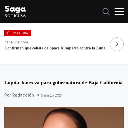
ÚLTIMA HORA
hace 3 horas
ha
Volcadura de pipa de gas en colonia Buena Vista, sin
Fo
lesionados
re
Lupita Jones va para gubernatura de Baja California
Por Redacción
3 marzo 2021