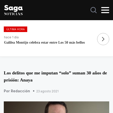
ÚLTIMA HORA
hace 1 día
ha
Galilea Montijo celebra estar entre Los 50 más bellos
La
Los delitos que me imputan “solo” suman 30 años de
prisión: Anaya
Por Redacción
23 agosto 2021