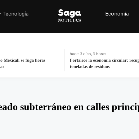
y Tecnología
Economía
ras
hace 7 horas
nomía circular; recupera 30
Detienen a expolicía de Texas tras tri
iduos
homicidio en Saltillo
eado subterráneo en calles princi