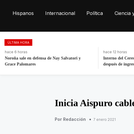
Hispanos
Internacional
Política
Ciencia 
ÚLTIMA HORA
hace 12 horas
hace 3 días, 9 ho
Interno del Cereso Mexicali se fuga horas
Fortalece la eco
después de ingresar
toneladas de res
Inicia Aispuro cabl
Por Redacción
7 enero 2021