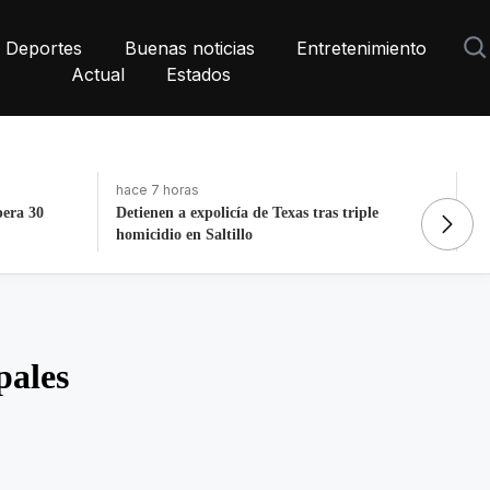
Deportes
Buenas noticias
Entretenimiento
Actual
Estados
hace 3 días, 9 horas
ha
ple
La histórica cabalgata de Chignahuapan en
No
Puebla
G
pales