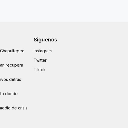
Síguenos
e Chapultepec
Instagram
Twitter
lar; recupera
Tiktok
ivos detras
auto donde
medio de crisis