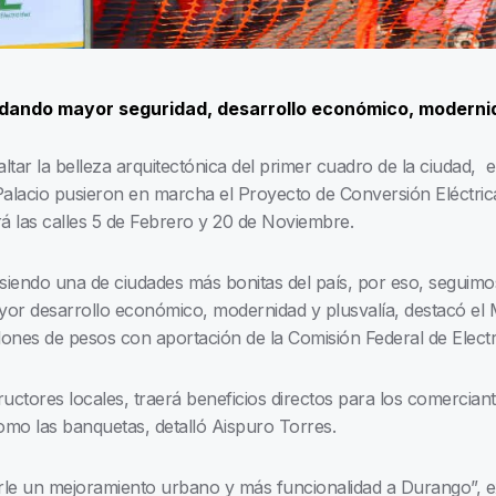
ando mayor seguridad, desarrollo económico, modernida
ltar la belleza arquitectónica del primer cuadro de la ciudad
Palacio pusieron en marcha el Proyecto de Conversión Eléctri
rá las calles 5 de Febrero y 20 de Noviembre.
siendo una de ciudades más bonitas del país, por eso, seguim
or desarrollo económico, modernidad y plusvalía, destacó el M
lones de pesos con aportación de la Comisión Federal de Electr
ructores locales, traerá beneficios directos para los comercian
omo las banquetas, detalló Aispuro Torres.
e un mejoramiento urbano y más funcionalidad a Durango”, ex