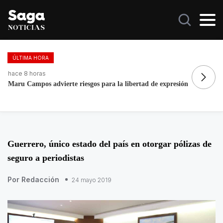
ÚLTIMA HORA
hace 8 horas
ha
Asesinan al influencer César Gastélum durante transmisión en
A
vivo
E
Guerrero, único estado del país en otorgar pólizas de
seguro a periodistas
Por Redacción
24 mayo 2019