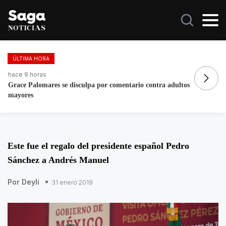
ÚLTIMA HORA
hace 13 horas
ha
Morena respalda presunta campaña anticipada de Andy
A
López Beltrán
E
Este fue el regalo del presidente español Pedro
Sánchez a Andrés Manuel
Por Deyli
31 enero 2019