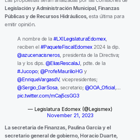
Legislación y Administración Municipal, Finanzas
Públicas y de Recursos Hidráulicos,
esta última para
emitir opinión.
A nombre de la
#LXILegislaturaEdomex
,
reciben el
#PaqueteFiscalEdomex
2024 la dip.
@azucenacisneros
, presidenta de la Directiva;
la y los dips.
@EliasRescalaJ
, pdte. de la
#Jucopo
;
@ProfeMaurilioHG
y
@EnriqueVargasdV
, vicepresidentes;
@Sergio_GarSosa
, secretario;
@OOA_Oficial
,…
pic.twitter.com/mCaj5csGG3
— Legislatura Edomex (@Legismex)
November 21, 2023
La secretaria de Finanzas, Paulina García y el
secretario general de gobierno, Horacio Duarte,