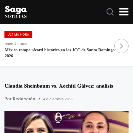
ÚLTIMA HORA
hace 3 días, 7 horas
ha
La histórica cabalgata de Chignahuapan en Puebla
No
Claudia Sheinbaum vs. Xóchitl Gálvez: análisis
Por Redacción
4 diciembre 2023