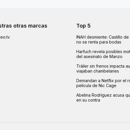
tras otras marcas
Top 5
eo.tv
INAH desmiente: Castillo d
no se renta para bodas
Harfuch revela posibles mot
del asesinato de Manzo
Tráiler sin frenos impacta 
viajaban chambelanes
Demandan a Netflix por el r
película de Nic Cage
Abelina Rodríguez acusa q
en su contra