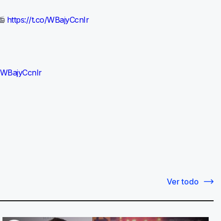
📻
https://t.co/WBajyCcnIr
o/WBajyCcnIr
Ver todo