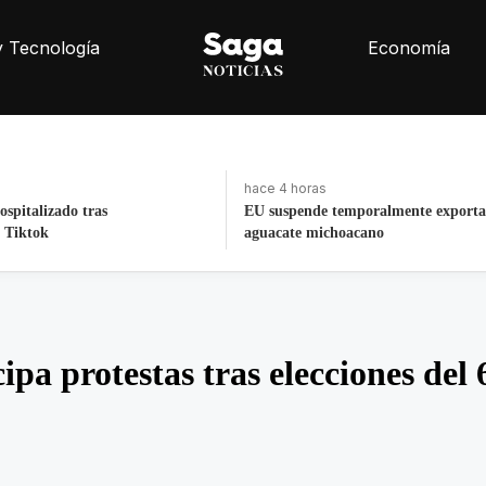
y Tecnología
Economía
hace 36 minutos
poralmente exportaciones de
Cuestionan en España quién pagó su
cano
México
ipa protestas tras elecciones del 