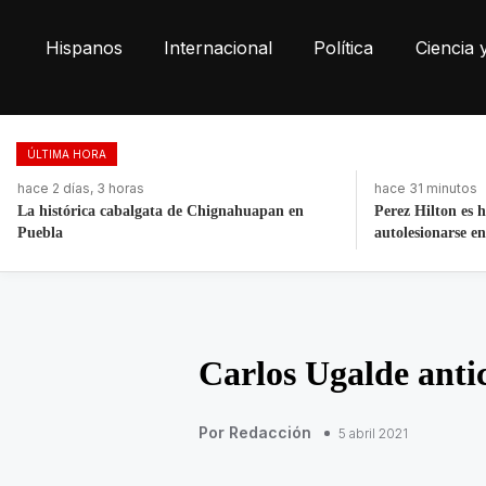
Hispanos
Internacional
Política
Ciencia 
ÚLTIMA HORA
hace 31 minutos
hace 4 horas
Perez Hilton es hospitalizado tras
EU suspende tem
autolesionarse en Tiktok
aguacate michoa
Carlos Ugalde antic
Por Redacción
5 abril 2021