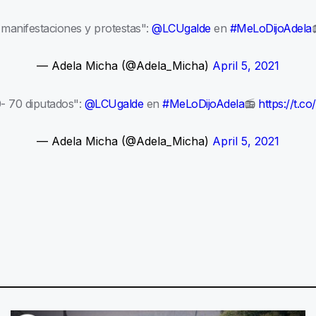
n manifestaciones y protestas":
@LCUgalde
en
#MeLoDijoAdela
— Adela Micha (@Adela_Micha)
April 5, 2021
- 70 diputados":
@LCUgalde
en
#MeLoDijoAdela
📻
https://t.c
— Adela Micha (@Adela_Micha)
April 5, 2021