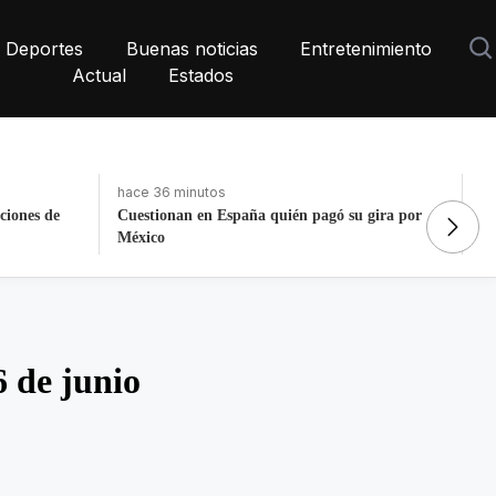
Deportes
Buenas noticias
Entretenimiento
Actual
Estados
hace 2 días, 3 horas
ha
 gira por
Fortalece la economía circular; recupera 30
La
toneladas de residuos
P
6 de junio