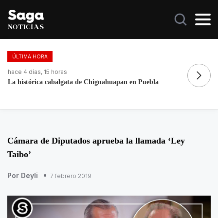
ÚLTIMA HORA
hace 4 días, 15 horas
ha
Fortalece la economía circular; recupera 30 toneladas de
Re
residuos
Cámara de Diputados aprueba la llamada ‘Ley
Taibo’
Por Deyli
7 febrero 2019