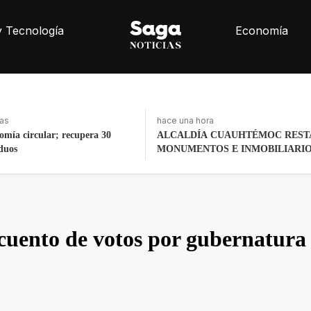
y Tecnología
Economía
ras
hace una hora
nomía circular; recupera 30
ALCALDÍA CUAUHTÉMOC REST
iduos
MONUMENTOS E INMOBILIARI
URBANO
uento de votos por gubernatur