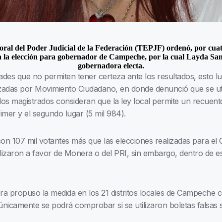
oral del Poder Judicial de la Federación (TEPJF) ordenó, por cuatr
o a la elección para gobernador de Campeche, por la cual Layda Sa
gobernadora electa.
ades que no permiten tener certeza ante los resultados, esto lu
izadas por Movimiento Ciudadano, en donde denunció que se util
los magistrados consideran que la ley local permite un recuento
rimer y el segundo lugar (5 mil 984).
on 107 mil votantes más que las elecciones realizadas para el
bilizaron a favor de Monera o del PRI, sin embargo, dentro de 
ra propuso la medida en los 21 distritos locales de Campeche co
nicamente se podrá comprobar si se utilizaron boletas falsas s