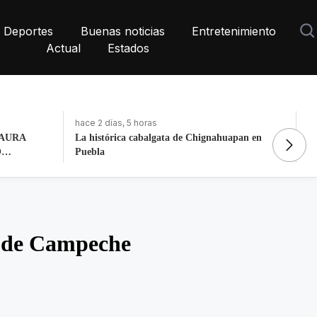
Deportes
Buenas noticias
Entretenimiento
Actual
Estados
hace 2 días, 5 horas
ha
AURA
La histórica cabalgata de Chignahuapan en
As
O
Puebla
tr
a de Campeche