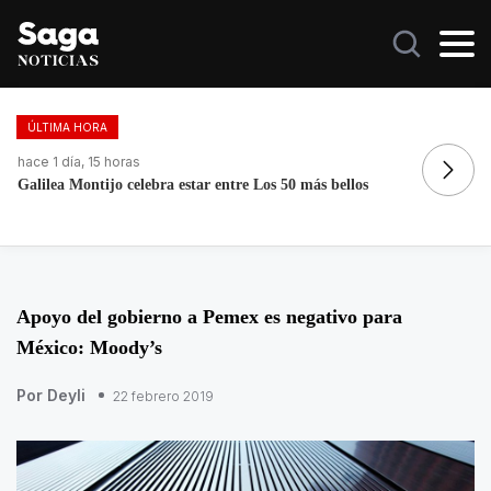
ÚLTIMA HORA
hace 1 día, 15 horas
ha
Galilea Montijo celebra estar entre Los 50 más bellos
Fa
Apoyo del gobierno a Pemex es negativo para
México: Moody’s
Por Deyli
22 febrero 2019