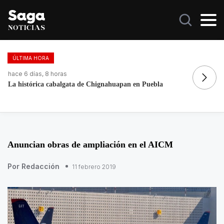
ÚLTIMA HORA
hace 2 días, 8 horas
ha
Galilea Montijo celebra estar entre Los 50 más bellos
Do
Anuncian obras de ampliación en el AICM
Por Redacción
11 febrero 2019