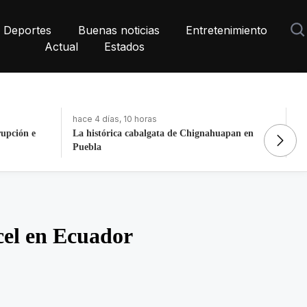
Deportes
Buenas noticias
Entretenimiento
Actual
Estados
hace 4 días, 10 horas
ha
apan en
Fortalece la economía circular; recupera 30
Do
toneladas de residuos
Y
cel en Ecuador