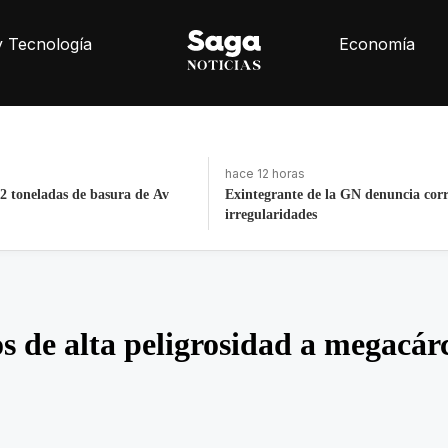
y Tecnología
Economía
hace 4 días, 10 horas
la GN denuncia corrupción e
La histórica cabalgata de Chignahu
Puebla
s de alta peligrosidad a megacár