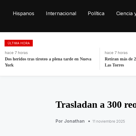
Hispanos
Internacional
Política
Ciencia 
ÚLTIMA HORA
hace 7 horas
hace 12 horas
Retiran más de 22 toneladas de basura de Av
Exintegrante de 
Las Torres
irregularidades
Trasladan a 300 reo
Por Jonathan
11 noviembre 2025