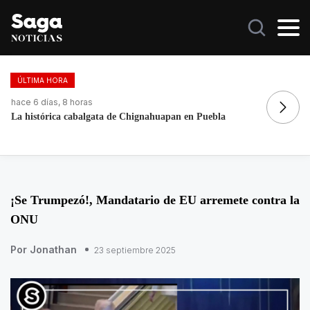
ÚLTIMA HORA
hace 2 días, 8 horas
ha
Galilea Montijo celebra estar entre Los 50 más bellos
Do
¡Se Trumpezó!, Mandatario de EU arremete contra la
ONU
Por Jonathan
23 septiembre 2025