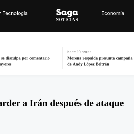
y Tecnología
Economía
hace 14 horas
 presunta campaña anticipada
ALCALDÍA CUAUHTÉMOC REST
eltrán
MONUMENTOS E INMOBILIARI
URBANO
arder a Irán después de ataque