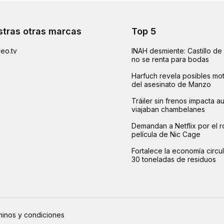
tras otras marcas
Top 5
eo.tv
INAH desmiente: Castillo d
no se renta para bodas
Harfuch revela posibles mot
del asesinato de Manzo
Tráiler sin frenos impacta 
viajaban chambelanes
Demandan a Netflix por el r
película de Nic Cage
Fortalece la economía circu
30 toneladas de residuos
inos y condiciones