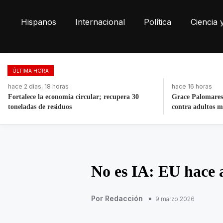
Hispanos
Internacional
Política
Ciencia 
ÚLTIMA HORA
hace 16 horas
hace 19 horas
Grace Palomares se disculpa por comentario
Morena respalda
contra adultos mayores
de Andy López B
No es IA: EU hace 
Por Redacción
9 marzo 2026