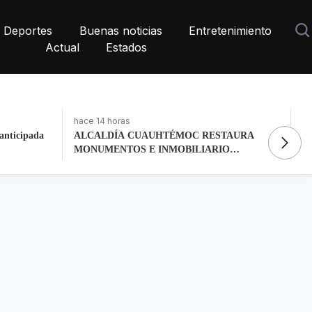
Deportes
Buenas noticias
Entretenimiento
Actual
Estados
hace 2 días, 18 horas
ha
AURA
La histórica cabalgata de Chignahuapan en
Fo
O
Puebla
to