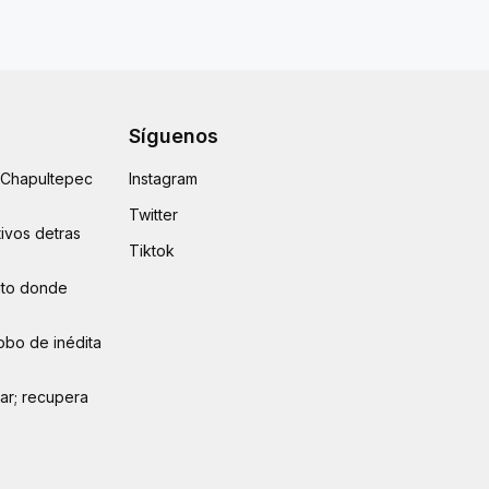
Síguenos
e Chapultepec
Instagram
Twitter
ivos detras
Tiktok
auto donde
obo de inédita
lar; recupera