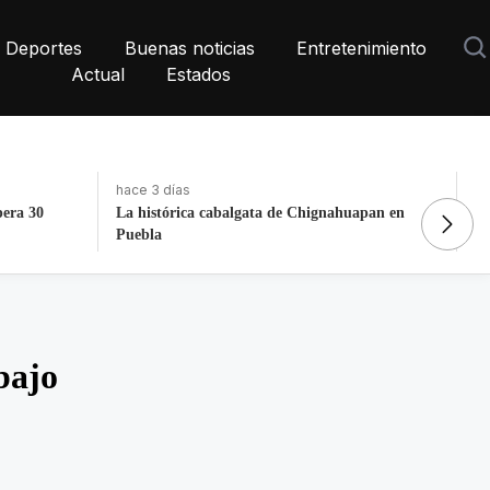
Deportes
Buenas noticias
Entretenimiento
Actual
Estados
hace 2 horas
ha
apan en
Confirman que cohete de Space X impactó
Vo
contra la Luna
Vi
bajo