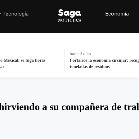
y Tecnología
Economía
hace 3 días
nomía circular; recupera 30
La histórica cabalgata de Chignahu
iduos
Puebla
 hirviendo a su compañera de tra