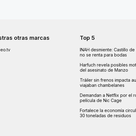
tras otras marcas
Top 5
eo.tv
INAH desmiente: Castillo d
no se renta para bodas
Harfuch revela posibles mot
del asesinato de Manzo
Tráiler sin frenos impacta 
viajaban chambelanes
Demandan a Netflix por el r
película de Nic Cage
Fortalece la economía circu
30 toneladas de residuos