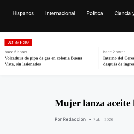
Hispanos
Internacional
Política
Ciencia 
ÚLTIMA HORA
hace 2 horas
hace 3 días
Interno del Cereso Mexicali se fuga horas
Fortalece la eco
después de ingresar
toneladas de res
Mujer lanza aceite
Por Redacción
7 abril 2026