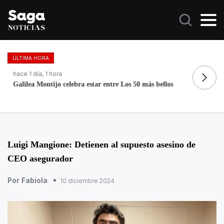
ÚLTIMA HORA
hace 1 día, 1 hora
ha
Galilea Montijo celebra estar entre Los 50 más bellos
La
Luigi Mangione: Detienen al supuesto asesino de
CEO asegurador
Por Fabiola
10 diciembre 2024