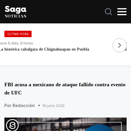
ÚLTIMA HORA
hace 2 días, 9 horas
ha
Galilea Montijo celebra estar entre Los 50 más bellos
Do
FBI acusa a mexicano de ataque fallido contra evento
de UFC
Por Redacción
18 junio 2026