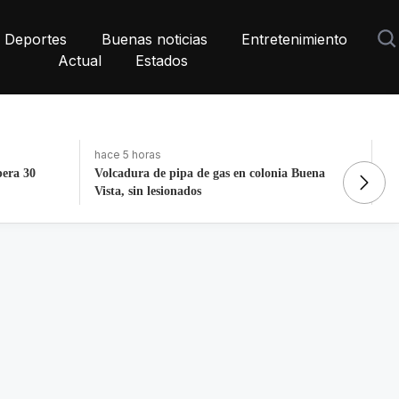
Deportes
Buenas noticias
Entretenimiento
Actual
Estados
hace 3 días
ha
 Buena
La histórica cabalgata de Chignahuapan en
In
Puebla
de