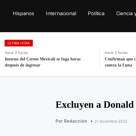
Hispanos
Internacional
Política
Ciencia 
ÚLTIMA HORA
hace 3 horas
hace 3 días
Confirman que cohete de Space X impactó
Fortalece la eco
contra la Luna
toneladas de res
Excluyen a Donald 
Por Redacción
21 diciembre 2023