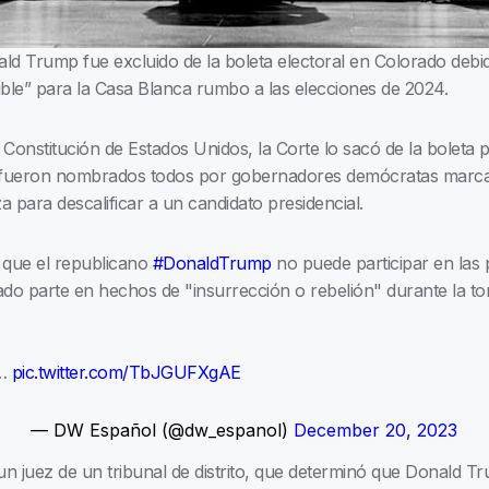
ld Trump fue excluido de la boleta electoral en Colorado debid
ible” para la Casa Blanca rumbo a las elecciones de 2024.
 Constitución de Estados Unidos, la Corte lo sacó de la boleta p
s fueron nombrados todos por gobernadores demócratas marca la
a para descalificar a un candidato presidencial.
 que el republicano
#DonaldTrump
no puede participar en las 
o parte en hechos de "insurrección o rebelión" durante la tom
d…
pic.twitter.com/TbJGUFXgAE
— DW Español (@dw_espanol)
December 20, 2023
n juez de un tribunal de distrito, que determinó que Donald Tr