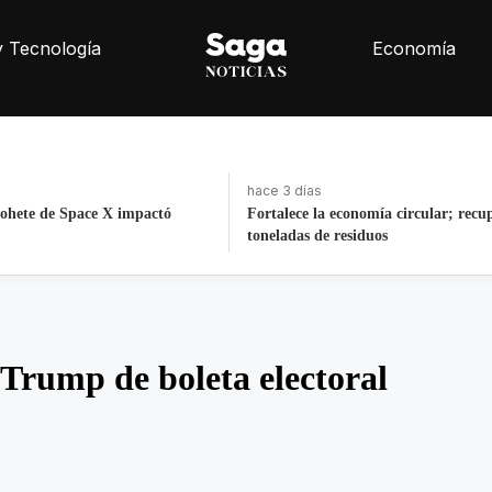
y Tecnología
Economía
hace 5 horas
nomía circular; recupera 30
Volcadura de pipa de gas en colonia
iduos
Vista, sin lesionados
Trump de boleta electoral