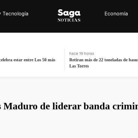
y Tecnología
Economía
hace 4 días, 21 horas
2 toneladas de basura de Av
La histórica cabalgata de Chignahu
Puebla
s Maduro de liderar banda crimi