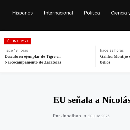
Hispanos
Internacional
Política
Ciencia 
ÚLTIMA HORA
hace 22 horas
hace 19 horas
Galilea Montijo celebra estar entre Los 50 más
Retiran más de 2
bellos
Las Torres
EU señala a Nicolá
Por Jonathan
28 julio 2025