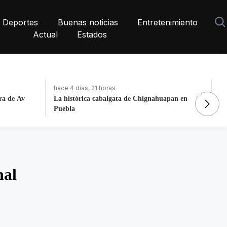
Deportes
Buenas noticias
Entretenimiento
Actual
Estados
hace 4 días, 21 horas
ha
apan en
Fortalece la economía circular; recupera 30
De
toneladas de residuos
N
nal