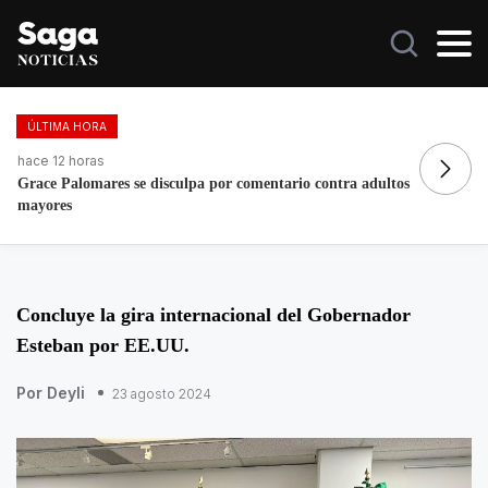
ÚLTIMA HORA
hace 2 días, 14 horas
ha
Fortalece la economía circular; recupera 30 toneladas de
Mo
residuos
Ló
Concluye la gira internacional del Gobernador
Esteban por EE.UU.
Por Deyli
23 agosto 2024