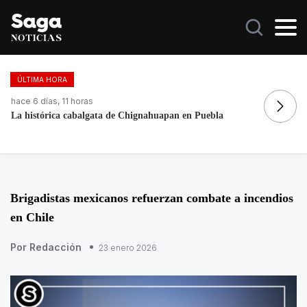
ÚLTIMA HORA
hace 2 días, 12 horas
ha
Galilea Montijo celebra estar entre Los 50 más bellos
Do
Brigadistas mexicanos refuerzan combate a incendios
en Chile
Por Redacción
23 enero 2026