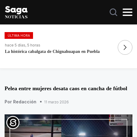
ÚLTIMA HORA
hace 1 día, 4 horas
ha
Mexicano se declara culpable de lavar más de 1.9 MDD en
Fo
EEUU
re
Pelea entre mujeres desata caos en cancha de fútbol
Por Redacción
11 marzo 2026